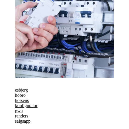
esbjerg
hobro
horsens
konfigurator
pwa
randers
salgsapp